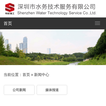
首页
当前位置：
首页
»
新闻中心
公司新闻
媒体报道