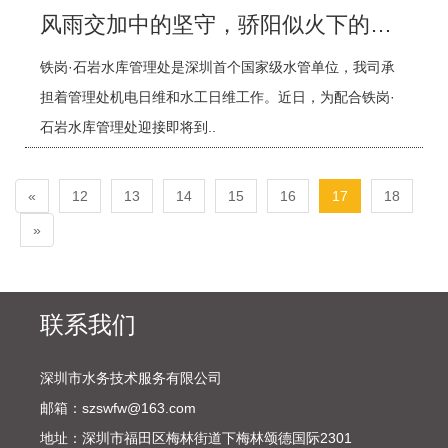
风雨交加中的坚守，骄阳似火下的执着
铁岗·石岩水库管理处是深圳首个国家级水管单位，我司承
担着管理处机电日维和水工日维工作。近日，为配合铁岗·
石岩水库管理处迎接即将到..
«
12
13
14
15
16
17
18
»
联系我们
深圳市水务技术服务有限公司
邮箱：szswfw@163.com
地址：深圳市福田区梅林街道下梅林颂德国际2301